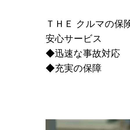
保険情報
ＴＨＥ クルマの保
安心サービス
HOME
会社概要
◆迅速な事故対応
業務運営方針
勧誘
保険のお問合せ窓口
◆充実の保障