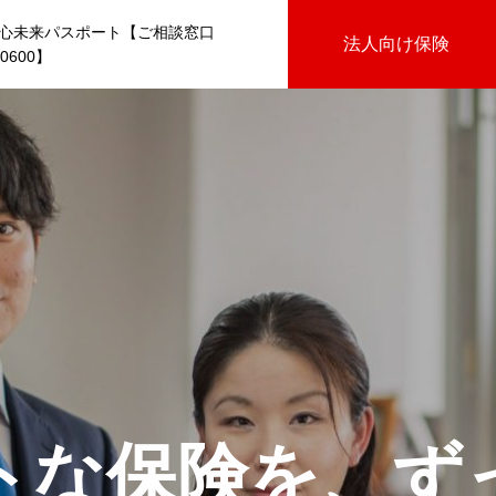
心未来パスポート【ご相談窓口
法人向け保険
-0600】
トな保険を、ず