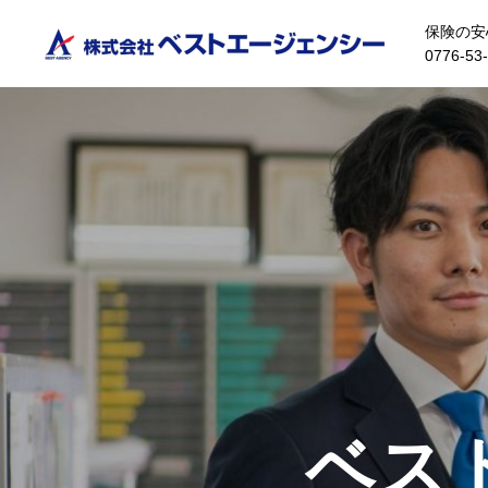
保険の安
0776-53
ベス