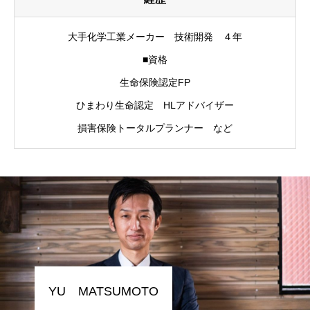
保険会社一覧
大手化学工業メーカー 技術開発 ４年
保険情報
■資格
生命保険認定FP
ひまわり生命認定 HLアドバイザー
HOME
会社概要
法人向け保険
個人向け保険
課題解決
業
損害保険トータルプランナー など
YU MATSUMOTO