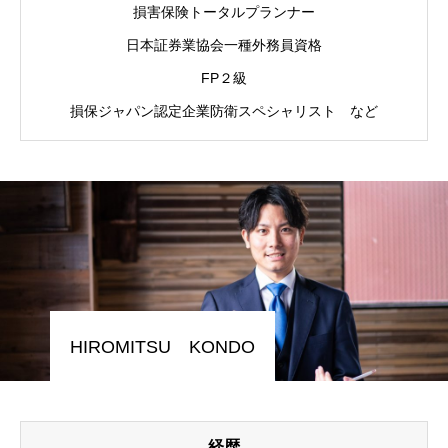
損害保険トータルプランナー
HOME
日本証券業協会一種外務員資格
会社概要
FP２級
損保ジャパン認定企業防衛スペシャリスト など
法人向け保険
個人向け保険
課題解決
業務運営方針
勧誘方針
HIROMITSU KONDO
プライバシーポリシー
保険のお問合せ窓口
経歴